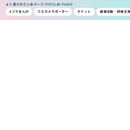
よく見られているページ
POPULAR PAGES
4コマまんが
ウミガメサポーター
チケット
教育活動・研修生
BY BUS
# 高速バスでお越しの方
徳島駅からは汽車、
もしくはレンタカーが便利です。