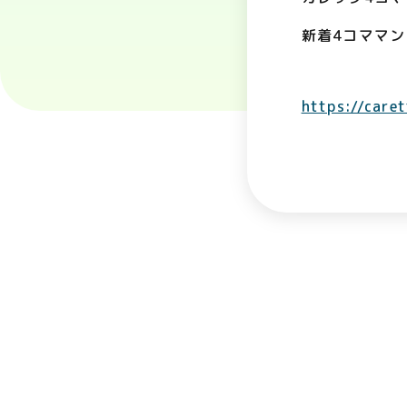
新着4コママ
https://care