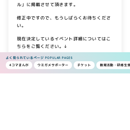
ル」に掲載させて頂きます。
修正中ですので、もうしばらくお待ちくださ
い。
現在決定しているイベント詳細についてはこ
ちらをご覧ください。↓
よく見られているページ
POPULAR PAGES
https://x.com/caretta3/status/194926
4コマまんが
ウミガメサポーター
チケット
教育活動・研修生
2584340701463
みなさまにより楽しんで頂くために、また、
カメの安定した生活テンポや健康を維持して
行えるように準備・調整しております。
ご理解のほどよろしくお願いいたします。