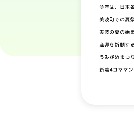
今年は、日本
美波町での夏
美波の夏の始
産卵を祈願す
うみがめまつ
新着4コママン