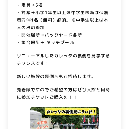
・定員→5名
・対象→小学1年生以上※中学生未満は保護
者同伴1名（無料）必須。※中学生以上は本
人のみの参加
・開催場所→バックヤード各所
・集合場所→ タッチプール
リニューアルしたカレッタの裏側を見学する
チャンスです！
新しい施設の裏側へもご招待します。
先着順ですのでご希望の方はぜひ入館と同時
に参加チケットご購入を！！