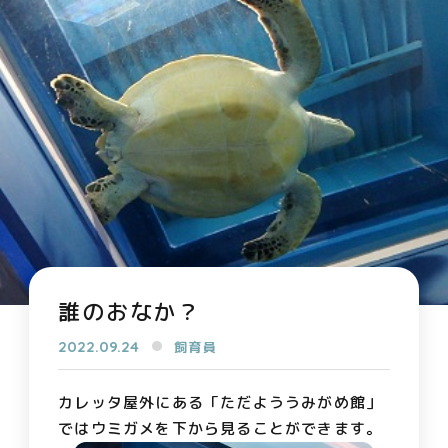
誰のおなか？
2022.09.24
飼育員
カレッタ屋外にある「ただよううみがめ館」
ではウミガメを下から見ることができます。