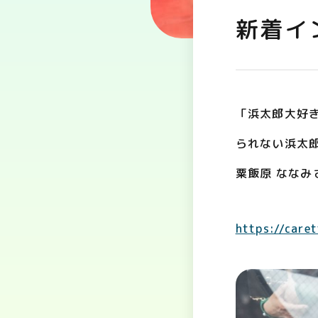
新着イ
「浜太郎大好
られない浜太
粟飯原 なな
https://care