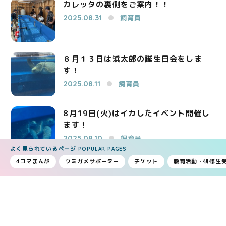
カレッタの裏側をご案内！！
2025.08.31
飼育員
８月１３日は浜太郎の誕生日会をしま
す！
2025.08.11
飼育員
8月19日(火)はイカしたイベント開催し
ます！
2025.08.10
飼育員
よく見られているページ
POPULAR PAGES
4コマまんが
ウミガメサポーター
チケット
教育活動・研修生
8月6日は特別イベント（バックヤード
ツアー）開催！
2025.08.06
飼育員
…
1
2
3
4
6